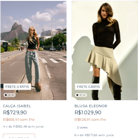
FRETE GRÁTIS
FRETE GRÁTIS
CALÇA ISABEL
BLUSA ELEONOR
R$729,90
R$1.029,90
R$656,91
com
Pix
R$926,91
com
Pix
4
x de
R$182,48
sem juros
2 cores
6
x de
R$171,65
sem juros