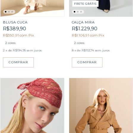
FRETE GRÁTIS
BLUSA CUCA
CALÇA MIRA
R$389,90
R$1.229,90
R$350,91
com
Pix
R$1.106,91
com
Pix
2 cores
2 cores
2
x de
R$194,95
sem juros
8
x de
R$153,74
sem juros
COMPRAR
COMPRAR