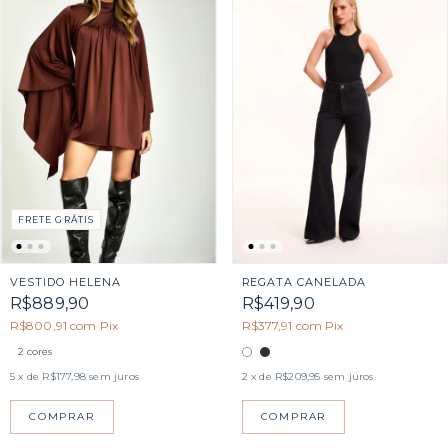
FRETE GRÁTIS
VESTIDO HELENA
REGATA CANELADA
R$889,90
R$419,90
R$800,91
com
Pix
R$377,91
com
Pix
2 cores
5
x de
R$177,98
sem juros
2
x de
R$209,95
sem juros
COMPRAR
COMPRAR