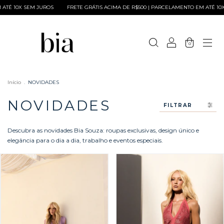
GRÁTIS ACIMA DE R$500 | PARCELAMENTO EM ATÉ 10X SEM JUROS
FRETE GRÁTIS 
0
Início
.
NOVIDADES
NOVIDADES
FILTRAR
Descubra as novidades Bia Souza: roupas exclusivas, design único e
elegância para o dia a dia, trabalho e eventos especiais.