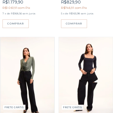
R$829,90
R$1.179,90
R$746,91
com
Pix
R$1.061,91
com
Pix
5
x de
R$165,98
sem juros
7
x de
R$168,56
sem juros
COMPRAR
COMPRAR
FRETE GRÁTIS
FRETE GRÁTIS