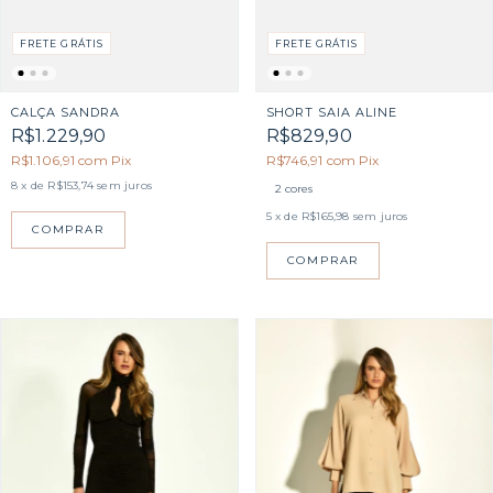
FRETE GRÁTIS
FRETE GRÁTIS
CALÇA SANDRA
SHORT SAIA ALINE
R$1.229,90
R$829,90
R$1.106,91
com
Pix
R$746,91
com
Pix
8
x de
R$153,74
sem juros
2 cores
5
x de
R$165,98
sem juros
COMPRAR
COMPRAR