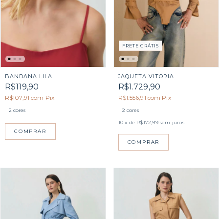
FRETE GRÁTIS
JAQUETA VITORIA
BANDANA LILA
R$1.729,90
R$119,90
R$1.556,91
com
Pix
R$107,91
com
Pix
2 cores
2 cores
10
x de
R$172,99
sem juros
COMPRAR
COMPRAR