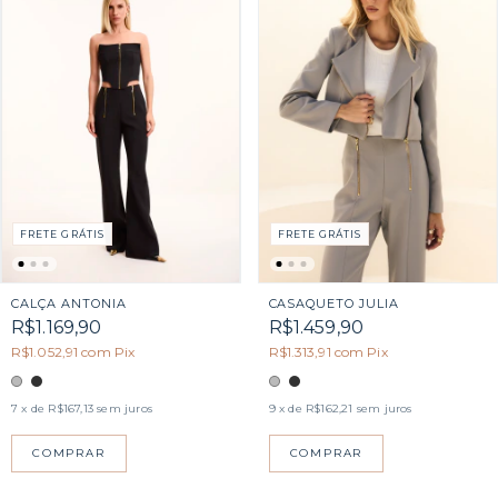
FRETE GRÁTIS
FRETE GRÁTIS
CASAQUETO JULIA
CALÇA ANTONIA
R$1.459,90
R$1.169,90
R$1.313,91
com
Pix
R$1.052,91
com
Pix
9
x de
R$162,21
sem juros
7
x de
R$167,13
sem juros
COMPRAR
COMPRAR