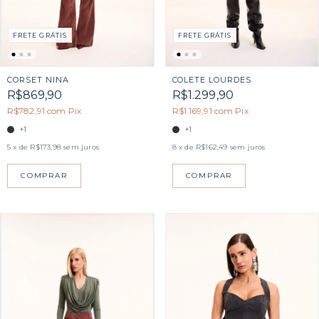
FRETE GRÁTIS
FRETE GRÁTIS
CORSET NINA
COLETE LOURDES
R$869,90
R$1.299,90
R$782,91
com
Pix
R$1.169,91
com
Pix
+1
+1
5
x de
R$173,98
sem juros
8
x de
R$162,49
sem juros
COMPRAR
COMPRAR