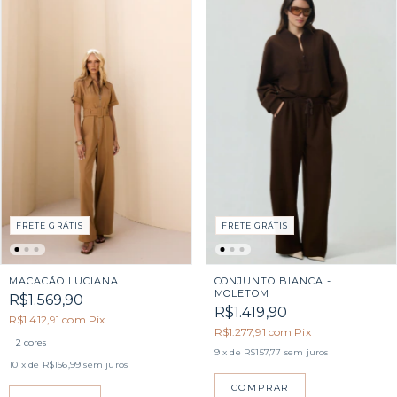
FRETE GRÁTIS
FRETE GRÁTIS
MACACÃO LUCIANA
CONJUNTO BIANCA -
MOLETOM
R$1.569,90
R$1.419,90
R$1.412,91
com
Pix
R$1.277,91
com
Pix
2 cores
9
x de
R$157,77
sem juros
10
x de
R$156,99
sem juros
COMPRAR