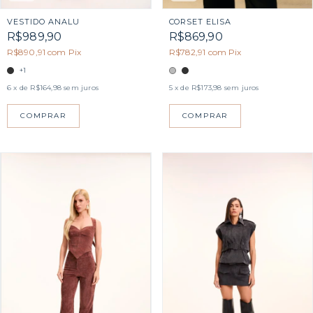
CORSET ELISA
VESTIDO ANALU
R$869,90
R$989,90
R$782,91
com
Pix
R$890,91
com
Pix
+1
5
x de
R$173,98
sem juros
6
x de
R$164,98
sem juros
COMPRAR
COMPRAR