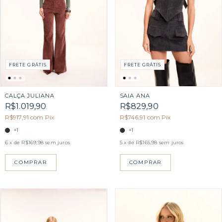
FRETE GRÁTIS
FRETE GRÁTIS
CALÇA JULIANA
SAIA ANA
R$1.019,90
R$829,90
R$917,91
com
Pix
R$746,91
com
Pix
+1
+1
6
x de
R$169,98
sem juros
5
x de
R$165,98
sem juros
COMPRAR
COMPRAR