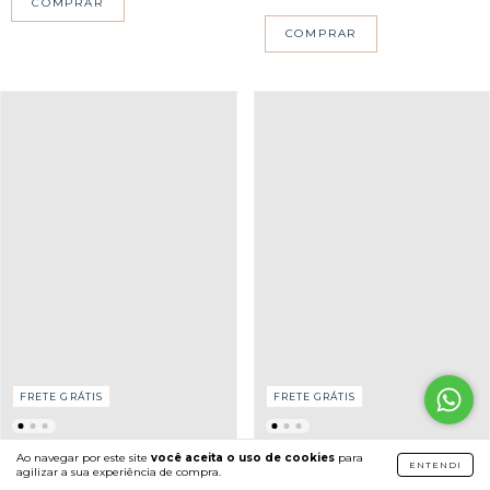
COMPRAR
COMPRAR
FRETE GRÁTIS
FRETE GRÁTIS
Ao navegar por este site
você aceita o uso de cookies
para
BERMUDA DIANA
BLUSA RENATA
ENTENDI
agilizar a sua experiência de compra.
R$679,90
R$839,90