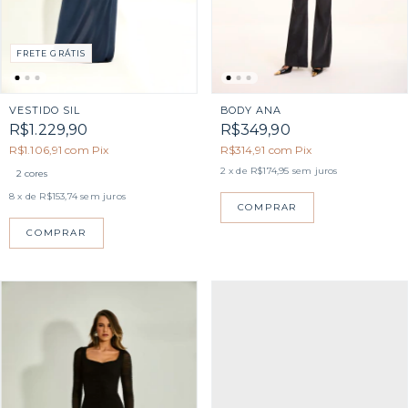
FRETE GRÁTIS
VESTIDO SIL
BODY ANA
R$1.229,90
R$349,90
R$1.106,91
com
Pix
R$314,91
com
Pix
2
x de
R$174,95
sem juros
2 cores
8
x de
R$153,74
sem juros
COMPRAR
COMPRAR