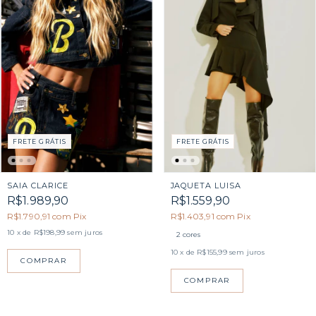
FRETE GRÁTIS
FRETE GRÁTIS
SAIA CLARICE
JAQUETA LUISA
R$1.989,90
R$1.559,90
R$1.790,91
com
Pix
R$1.403,91
com
Pix
10
x de
R$198,99
sem juros
2 cores
10
x de
R$155,99
sem juros
COMPRAR
COMPRAR