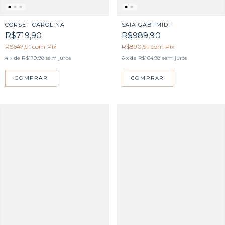
CORSET CAROLINA
SAIA GABI MIDI
R$719,90
R$989,90
R$647,91
com
Pix
R$890,91
com
Pix
4
x de
R$179,98
sem juros
6
x de
R$164,98
sem juros
COMPRAR
COMPRAR