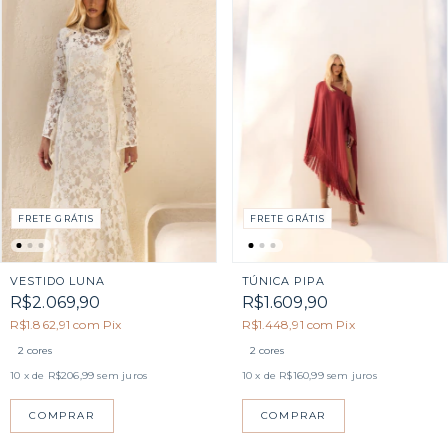
FRETE GRÁTIS
FRETE GRÁTIS
VESTIDO LUNA
TÚNICA PIPA
R$2.069,90
R$1.609,90
R$1.862,91
com
Pix
R$1.448,91
com
Pix
2 cores
2 cores
10
x de
R$206,99
sem juros
10
x de
R$160,99
sem juros
COMPRAR
COMPRAR