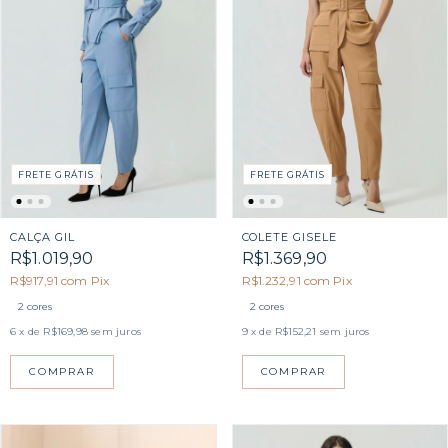
FRETE GRÁTIS
FRETE GRÁTIS
CALÇA GIL
COLETE GISELE
R$1.019,90
R$1.369,90
R$917,91
com
Pix
R$1.232,91
com
Pix
2 cores
2 cores
6
x de
R$169,98
sem juros
9
x de
R$152,21
sem juros
COMPRAR
COMPRAR