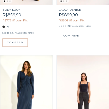
BODY LUCY
CALÇA DENISE
R$859,90
R$899,90
R$773,91
com
Pix
R$809,91
com
Pix
6
x de
R$149,98
sem juros
+1
5
x de
R$171,98
sem juros
COMPRAR
COMPRAR