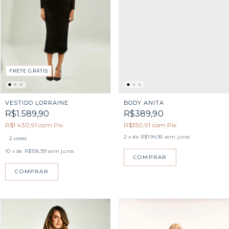
FRETE GRÁTIS
VESTIDO LORRAINE
BODY ANITA
R$1.589,90
R$389,90
R$1.430,91
com
Pix
R$350,91
com
Pix
2
x de
R$194,95
sem juros
2 cores
10
x de
R$158,99
sem juros
COMPRAR
COMPRAR