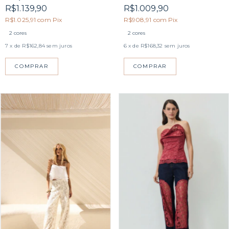
R$1.139,90
R$1.009,90
R$1.025,91
com
Pix
R$908,91
com
Pix
2 cores
2 cores
7
x de
R$162,84
sem juros
6
x de
R$168,32
sem juros
COMPRAR
COMPRAR