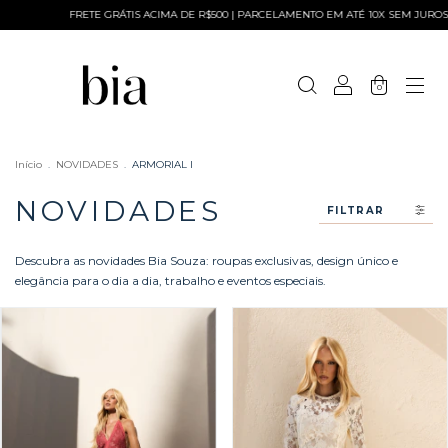
RETE GRÁTIS ACIMA DE R$500 | PARCELAMENTO EM ATÉ 10X SEM JUROS
FRETE GR
0
Início
.
NOVIDADES
.
ARMORIAL I
NOVIDADES
FILTRAR
Descubra as novidades Bia Souza: roupas exclusivas, design único e
elegância para o dia a dia, trabalho e eventos especiais.