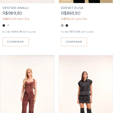
CORSET ELISA
VESTIDO ANALU
R$869,90
R$989,90
R$782,91
com
Pix
R$890,91
com
Pix
+1
5
x de
R$173,98
sem juros
6
x de
R$164,98
sem juros
COMPRAR
COMPRAR