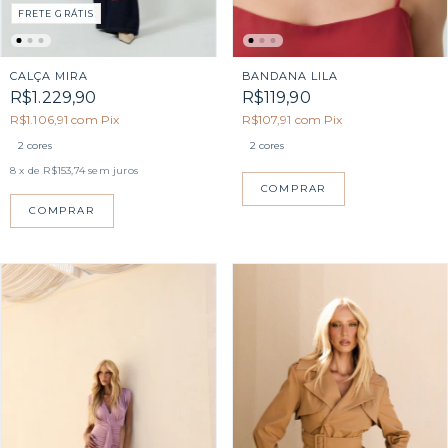
FRETE GRÁTIS
CALÇA MIRA
BANDANA LILA
R$1.229,90
R$119,90
R$1.106,91
com
Pix
R$107,91
com
Pix
2 cores
2 cores
8
x de
R$153,74
sem juros
COMPRAR
COMPRAR