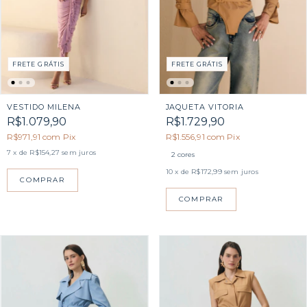
FRETE GRÁTIS
FRETE GRÁTIS
VESTIDO MILENA
JAQUETA VITORIA
R$1.079,90
R$1.729,90
R$971,91
com
Pix
R$1.556,91
com
Pix
7
x de
R$154,27
sem juros
2 cores
10
x de
R$172,99
sem juros
COMPRAR
COMPRAR