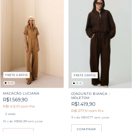
FRETE GRÁTIS
FRETE GRÁTIS
MACACÃO LUCIANA
CONJUNTO BIANCA -
MOLETOM
R$1.569,90
R$1.419,90
R$1.412,91
com
Pix
R$1.277,91
com
Pix
2 cores
9
x de
R$157,77
sem juros
10
x de
R$156,99
sem juros
COMPRAR