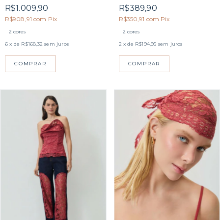
R$389,90
R$1.009,90
R$350,91
com
Pix
R$908,91
com
Pix
2 cores
2 cores
2
x de
R$194,95
sem juros
6
x de
R$168,32
sem juros
COMPRAR
COMPRAR