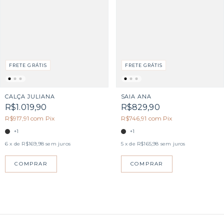
FRETE GRÁTIS
FRETE GRÁTIS
CALÇA JULIANA
SAIA ANA
R$1.019,90
R$829,90
R$917,91
com
Pix
R$746,91
com
Pix
+1
+1
6
x de
R$169,98
sem juros
5
x de
R$165,98
sem juros
COMPRAR
COMPRAR