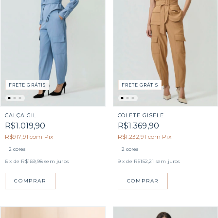
FRETE GRÁTIS
FRETE GRÁTIS
CALÇA GIL
COLETE GISELE
R$1.019,90
R$1.369,90
R$917,91
com
Pix
R$1.232,91
com
Pix
2 cores
2 cores
6
x de
R$169,98
sem juros
9
x de
R$152,21
sem juros
COMPRAR
COMPRAR