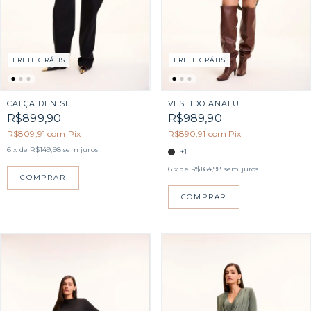
FRETE GRÁTIS
FRETE GRÁTIS
CALÇA DENISE
VESTIDO ANALU
R$899,90
R$989,90
R$809,91
com
Pix
R$890,91
com
Pix
6
x de
R$149,98
sem juros
+1
6
x de
R$164,98
sem juros
COMPRAR
COMPRAR