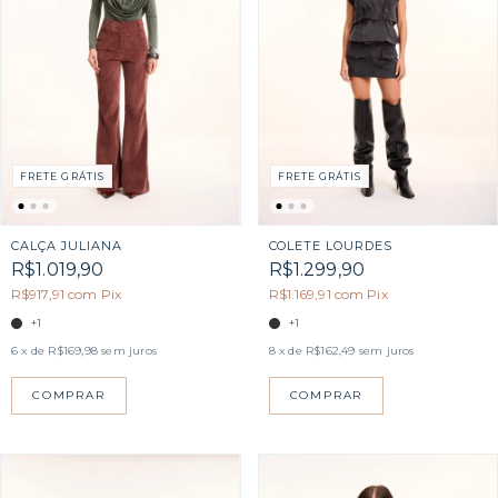
FRETE GRÁTIS
FRETE GRÁTIS
CALÇA JULIANA
COLETE LOURDES
R$1.019,90
R$1.299,90
R$917,91
com
Pix
R$1.169,91
com
Pix
+1
+1
6
x de
R$169,98
sem juros
8
x de
R$162,49
sem juros
COMPRAR
COMPRAR