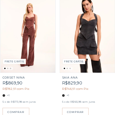
FRETE GRÁTIS
FRETE GRÁTIS
CORSET NINA
SAIA ANA
R$869,90
R$829,90
R$782,91
com
Pix
R$746,91
com
Pix
+1
+1
5
x de
R$173,98
sem juros
5
x de
R$165,98
sem juros
COMPRAR
COMPRAR