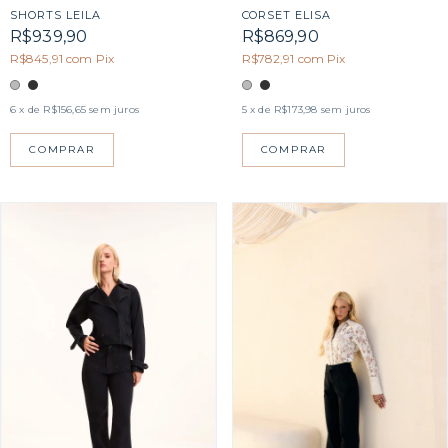
SHORTS LEILA
CORSET ELISA
R$939,90
R$869,90
R$845,91
com
Pix
R$782,91
com
Pix
6
x de
R$156,65
sem juros
5
x de
R$173,98
sem juros
COMPRAR
COMPRAR