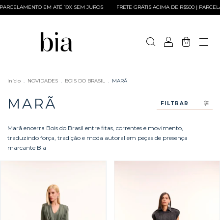
LAMENTO EM ATÉ 10X SEM JUROS
FRETE GRÁTIS ACIMA DE R$500 | PARCELAMENTO
0
Início
.
NOVIDADES
.
BOIS DO BRASIL
.
MARÃ
MARÃ
FILTRAR
Marã encerra Bois do Brasil entre fitas, correntes e movimento,
traduzindo força, tradição e moda autoral em peças de presença
marcante Bia