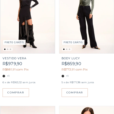
FRETE GRÁTIS
FRETE GRÁTIS
VESTIDO VERA
BODY LUCY
R$979,90
R$859,90
R$881,91
com
Pix
R$773,91
com
Pix
+1
+1
6
x de
R$163,32
sem juros
5
x de
R$171,98
sem juros
COMPRAR
COMPRAR