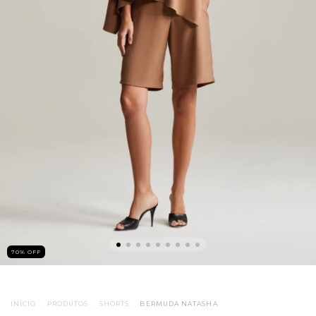
70
%
OFF
INÍCIO
.
PRODUTOS
.
SHORTS
.
BERMUDA NATASHA