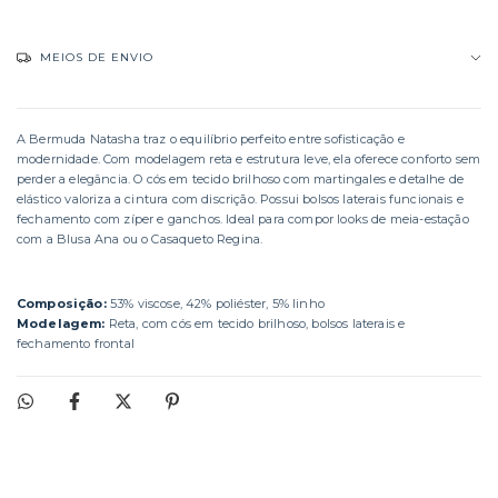
MEIOS DE ENVIO
A Bermuda Natasha traz o equilíbrio perfeito entre sofisticação e
modernidade. Com modelagem reta e estrutura leve, ela oferece conforto sem
perder a elegância. O cós em tecido brilhoso com martingales e detalhe de
elástico valoriza a cintura com discrição. Possui bolsos laterais funcionais e
fechamento com zíper e ganchos. Ideal para compor looks de meia-estação
com a Blusa Ana ou o Casaqueto Regina.
Composição:
53% viscose, 42% poliéster, 5% linho
Modelagem:
Reta, com cós em tecido brilhoso, bolsos laterais e
fechamento frontal