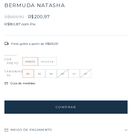
BERMUDA NATASHA
R$200,97
R$669,90
R$180,87
com
Pix
Frete grátis
a partir de
R$500,00
COR
PRETO
MOUSSE
PRETO
TAMANHO
34
36
38
40
42
44
34
Guia de medidas
MEIOS DE PAGAMENTO