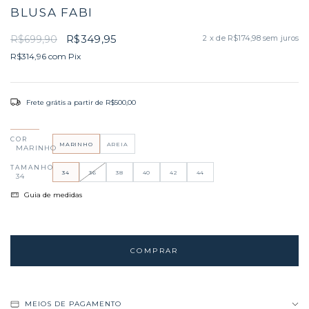
BLUSA FABI
R$349,95
R$699,90
2
x de
R$174,98
sem juros
R$314,96
com
Pix
Frete grátis
a partir de
R$500,00
COR
MARINHO
AREIA
MARINHO
TAMANHO
34
36
38
40
42
44
34
Guia de medidas
MEIOS DE PAGAMENTO