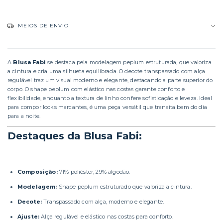
MEIOS DE ENVIO
A
Blusa Fabi
se destaca pela modelagem peplum estruturada, que valoriza
a cintura e cria uma silhueta equilibrada. O decote transpassado com alça
regulável traz um visual moderno e elegante, destacando a parte superior do
corpo. O shape peplum com elástico nas costas garante conforto e
flexibilidade, enquanto a textura de linho confere sofisticação e leveza. Ideal
para compor looks marcantes, é uma peça versátil que transita bem do dia
para a noite.
Destaques da Blusa Fabi:
Composição:
71% poliéster, 29% algodão.
Modelagem:
Shape peplum estruturado que valoriza a cintura.
Decote:
Transpassado com alça, moderno e elegante.
Ajuste:
Alça regulável e elástico nas costas para conforto.