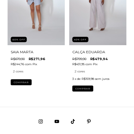
60
%
OFF
40
%
OFF
SAIA MARTA
CALÇA EDUARDA
R$679,90
R$271,96
R$799,90
R$479,94
R$244,76
com
Pix
R$431,95
com
Pix
2 cores
2 cores
3
x de
R$159,98
sem juros
COMPRAR
COMPRAR