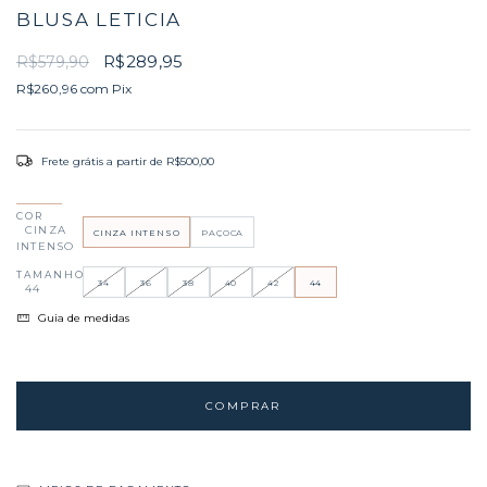
BLUSA LETICIA
R$289,95
R$579,90
R$260,96
com
Pix
Frete grátis
a partir de
R$500,00
COR
CINZA
CINZA INTENSO
PAÇOCA
INTENSO
TAMANHO
34
36
38
40
42
44
44
Guia de medidas