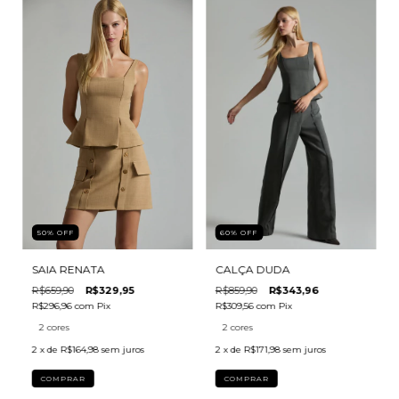
50
%
OFF
60
%
OFF
SAIA RENATA
CALÇA DUDA
R$659,90
R$329,95
R$859,90
R$343,96
R$296,96
com
Pix
R$309,56
com
Pix
2 cores
2 cores
2
x de
R$164,98
sem juros
2
x de
R$171,98
sem juros
COMPRAR
COMPRAR