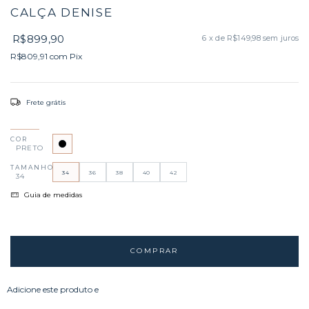
CALÇA DENISE
R$899,90
6
x de
R$149,98
sem juros
R$809,91
com
Pix
Frete grátis
COR
PRETO
TAMANHO
34
36
38
40
42
34
Guia de medidas
Adicione este produto e
tenha frete grátis!