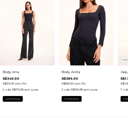
FRE
Body Ana
Body Anita
Jaq
R$349,90
R$389,90
R$1.
R$314,91
com
Pix
R$350,91
com
Pix
R$1.0
2
x de
R$174,95
sem juros
2
x de
R$194,95
sem juros
7
x d
COMPRAR
COMPRAR
CO