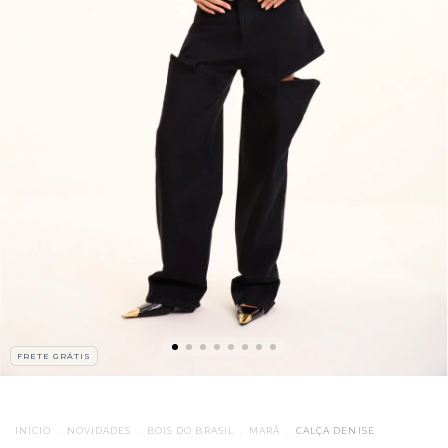
FRETE GRÁTIS
INÍCIO
.
NOVIDADES
.
BOIS DO BRASIL
.
MARÃ
.
CALÇA DENISE