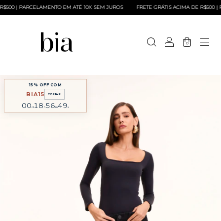
500 | PARCELAMENTO EM ATÉ 10X SEM JUROS
FRETE GRÁTIS ACIMA DE R$500 | P
0
15% OFF COM
BIA15
COPIAR
00
18
56
49
d
h
m
s