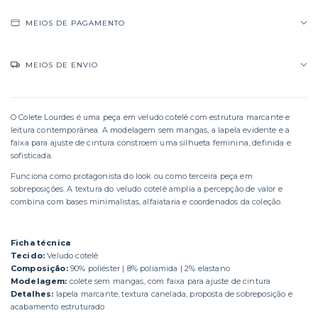
MEIOS DE PAGAMENTO
MEIOS DE ENVIO
O Colete Lourdes é uma peça em veludo cotelê com estrutura marcante e
leitura contemporânea. A modelagem sem mangas, a lapela evidente e a
faixa para ajuste de cintura constroem uma silhueta feminina, definida e
sofisticada.
Funciona como protagonista do look ou como terceira peça em
sobreposições. A textura do veludo cotelê amplia a percepção de valor e
combina com bases minimalistas, alfaiataria e coordenados da coleção.
Ficha técnica
Tecido:
Veludo cotelê
Composição:
90% poliéster | 8% poliamida | 2% elastano
Modelagem:
colete sem mangas, com faixa para ajuste de cintura
Detalhes:
lapela marcante, textura canelada, proposta de sobreposição e
acabamento estruturado