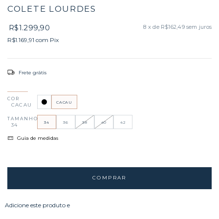
COLETE LOURDES
R$1.299,90
8
x de
R$162,49
sem juros
R$1.169,91
com
Pix
Frete grátis
COR
CACAU
CACAU
TAMANHO
34
36
38
40
42
34
Guia de medidas
Adicione este produto e
tenha frete grátis!