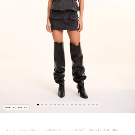
FRETE GRÁTIS
INÍCIO
.
NOVIDADES
.
BOIS DO BRASIL
.
MARÃ
.
COLETE LOURDES