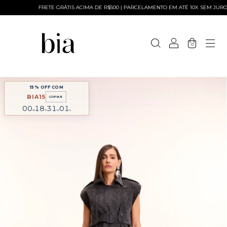
FRETE GRÁTIS ACIMA DE R$500 | PARCELAMENTO EM ATÉ 10X SEM JUROS
0
15% OFF COM
BIA15
COPIAR
00
18
31
00
d
h
m
s