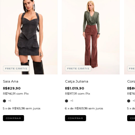
FRETE GRÁTIS
FRETE GRÁTIS
FRE
Saia Ana
Calça Juliana
Cors
R$829,90
R$1.019,90
R$8
R$746,91
com
Pix
R$917,91
com
Pix
R$78
+1
+1
+
5
x de
R$165,98
sem juros
6
x de
R$169,98
sem juros
5
x d
COMPRAR
COMPRAR
CO