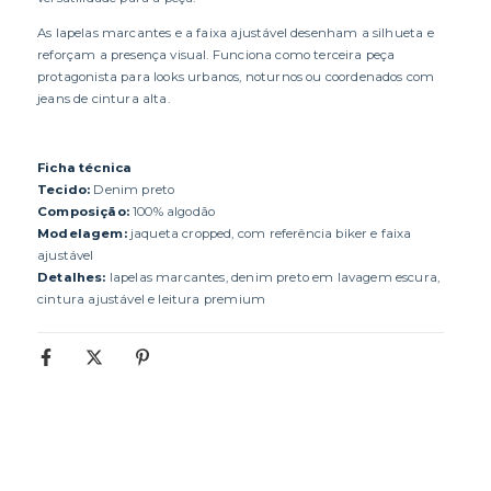
As lapelas marcantes e a faixa ajustável desenham a silhueta e
reforçam a presença visual. Funciona como terceira peça
protagonista para looks urbanos, noturnos ou coordenados com
jeans de cintura alta.
Ficha técnica
Tecido:
Denim preto
Composição:
100% algodão
Modelagem:
jaqueta cropped, com referência biker e faixa
ajustável
Detalhes:
lapelas marcantes, denim preto em lavagem escura,
cintura ajustável e leitura premium