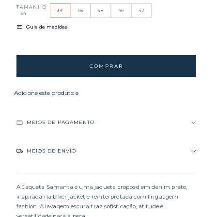
TAMANHO
34
36
38
40
42
34
Guia de medidas
Adicione este produto e
tenha frete grátis!
MEIOS DE PAGAMENTO
MEIOS DE ENVIO
A Jaqueta Samanta é uma jaqueta cropped em denim preto,
inspirada na biker jacket e reinterpretada com linguagem
fashion. A lavagem escura traz sofisticação, atitude e
versatilidade para a peça.