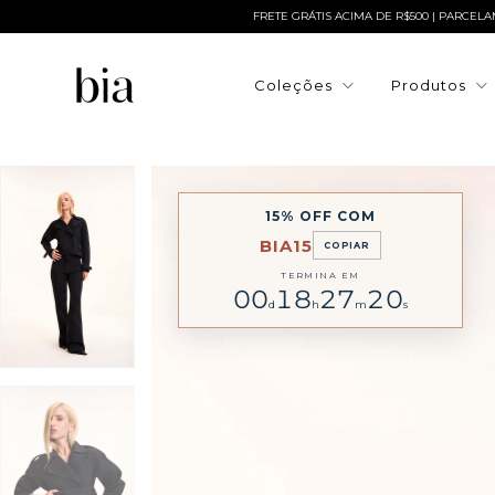
FRETE GRÁTIS ACIMA DE R$500 | PARCELAMENTO EM A
Coleções
Produtos
15% OFF COM
BIA15
COPIAR
TERMINA EM
00
18
27
19
d
h
m
s