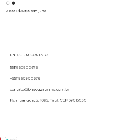
2
x de
R$209,95
sem juros
ENTRE EM CONTATO
5511960900676
+5511960900676
contato@biasouzabrand.com.br
Rua Ipanguaçú, 1095, Tirol, CEP 59015030