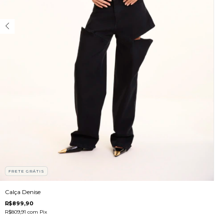
FRETE GRÁTIS
Calça Denise
R$899,90
R$809,91
com
Pix