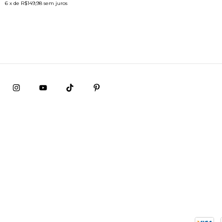
6
x de
R$149,98
sem juros