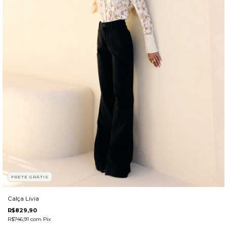
FRETE GRÁTIS
Calça Livia
R$829,90
R$746,91
com
Pix