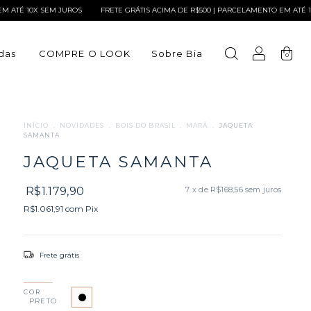
SEM JUROS
FRETE GRÁTIS ACIMA DE R$500 | PARCELAMENTO EM ATÉ 10X SEM JUR
das
COMPRE O LOOK
Sobre Bia
0
INÍCIO
.
NOVIDADES
.
BOIS DO BRASIL
.
MARÃ
.
JAQUETA
SAMANTA
JAQUETA SAMANTA
R$1.179,90
7
x de
R$168,56
sem juros
R$1.061,91
com
Pix
Frete grátis
COR
PRETO